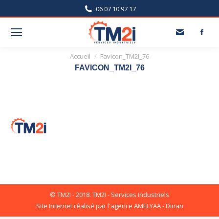
06 07 10 97 17
Vous êtes ici :
Accueil
Favicon_TM2I_76
FAVICON_TM2I_76
© TM2I - 2018. TM2I - Services Industriels
Site Internet réalisé par l'agence
AMELYAA - Dinan