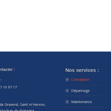
tacter :
Nos services :
Conception
 :
07 10 97 17
Dépannage
Maintenance
de Graverel, Saint m'Hervon,
ntauban-de-Bretagne