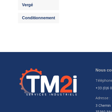
Vergé
Conditionnement
Nous con
Téléphone
+33 (0)6 
Adresse :
3 Chemin 
35360 Mo