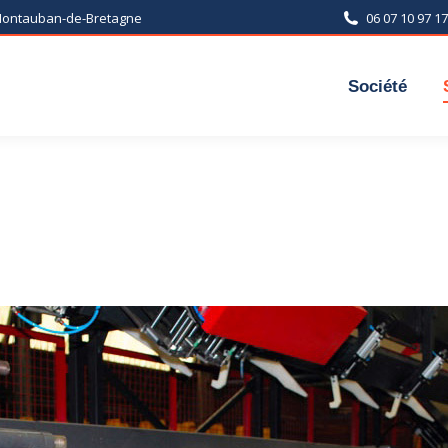
 Montauban-de-Bretagne
06 07 10 97 17
Société