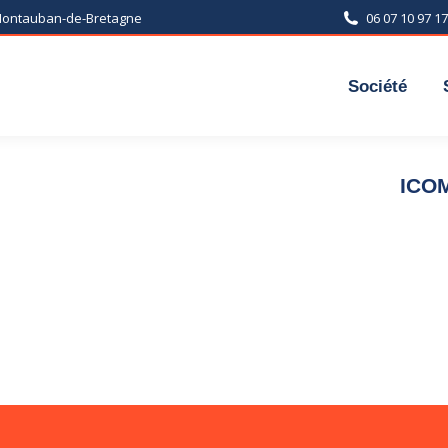
 Montauban-de-Bretagne
06 07 10 97 17
Société
ICO