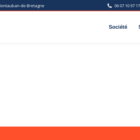
 Montauban-de-Bretagne
06 07 10 97 17
Société