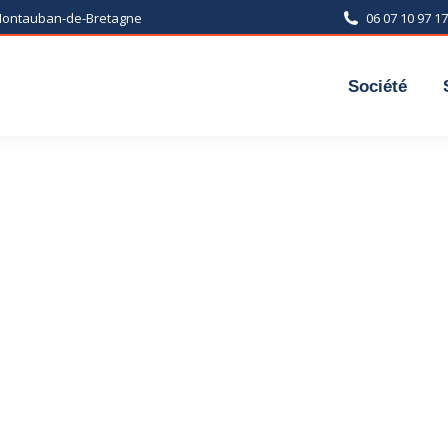
 Montauban-de-Bretagne
06 07 10 97 17
Société