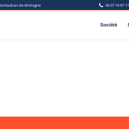
 Montauban-de-Bretagne
06 07 10 97 17
Société