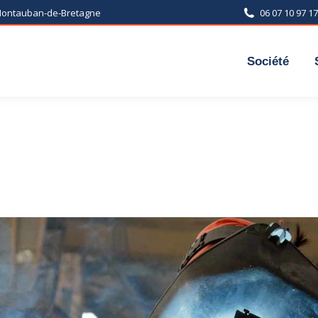
 Montauban-de-Bretagne
06 07 10 97 17
Société