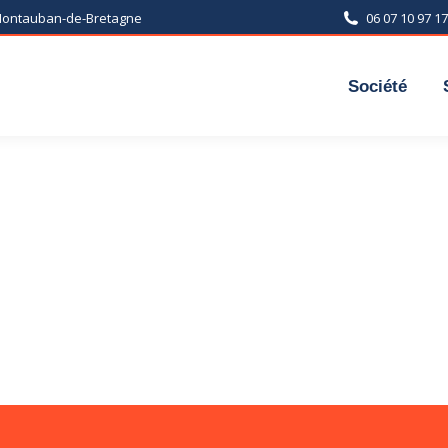
 Montauban-de-Bretagne
06 07 10 97 17
Société