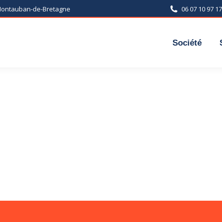
 Montauban-de-Bretagne
06 07 10 97 17
Société