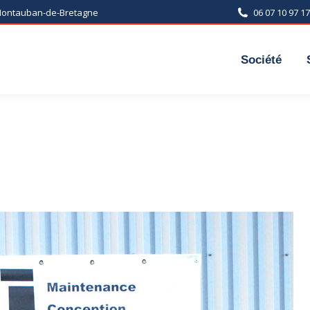
 Montauban-de-Bretagne
06 07 10 97 17
Société