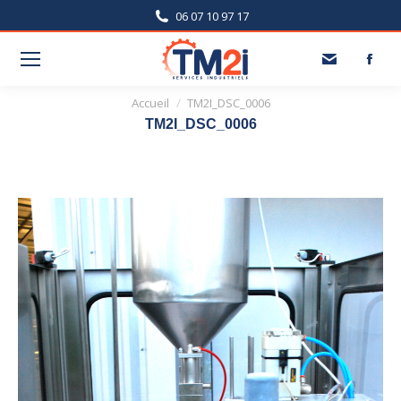
06 07 10 97 17
Vous êtes ici :
Accueil
TM2I_DSC_0006
TM2I_DSC_0006