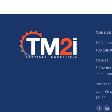
Nous con
Téléphone
+33 (0)6 
Adresse :
3 Chemin 
35360 Mo
Horaires :
Lun - Vend
18h00
Trouvez n
Facebo
Mai