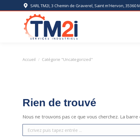
SARL TM2I, 3 Chemin de Graverel, Saint m'Hervon, 35360
Vous êtes ici :
Accueil
Catégorie "Uncategorized"
Rien de trouvé
Nous ne trouvons pas ce que vous cherchez. La barre d
Search: