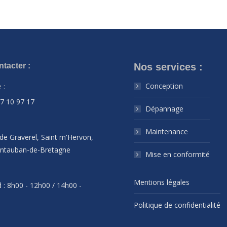
tacter :
Nos services :
Conception
 :
07 10 97 17
Dépannage
Maintenance
de Graverel, Saint m'Hervon,
ntauban-de-Bretagne
Mise en conformité
Mentions légales
 : 8h00 - 12h00 / 14h00 -
Politique de confidentialité
ous sur :
ok
l