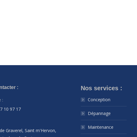
tacter :
Nos services :
Conception
 :
07 10 97 17
Dépannage
Maintenance
de Graverel, Saint m'Hervon,