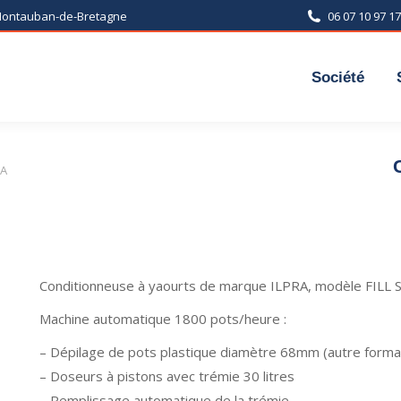
 Montauban-de-Bretagne
06 07 10 97 17
Société
RA
Conditionneuse à yaourts de marque ILPRA, modèle FILL 
Machine automatique 1800 pots/heure :
– Dépilage de pots plastique diamètre 68mm (autre forma
– Doseurs à pistons avec trémie 30 litres
– Remplissage automatique de la trémie